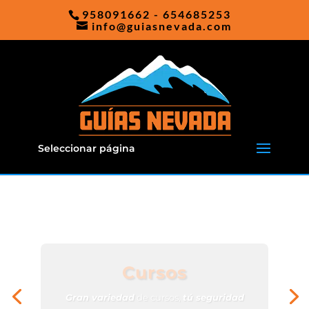
958091662 - 654685253
info@guiasnevada.com
Seleccionar página
Cursos de Montaña
Escalada, Alpinismo, Esquí de Travesía,