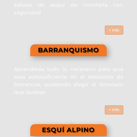
salidas de esquí de montaña con
seguridad
+ Info
BARRANQUISMO
Aprenderás todo lo necesario para que
seas autosuficiente en el descenso de
barrancos, pudiendo elegir el itinerario
que quieras
+ Info
ESQUÍ ALPINO