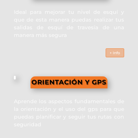
Ideal para mejorar tu nivel de esquí y
que de esta manera puedas realizar tus
salidas de esquí de travesía de una
manera más segura
+ Info
ORIENTACIÓN Y GPS
Aprende los aspectos fundamentales de
la orientación y el uso del gps para que
puedas planificar y seguir tus rutas con
seguridad