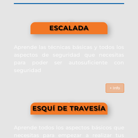
ESCALADA
Aprende las técnicas básicas y todos los
aspectos de seguridad que necesitas
para poder ser autosuficiente con
seguridad
+ Info
ESQUÍ DE TRAVESÍA
Aprende todos los aspectos básicos que
necesitas para empezar a realizar tus