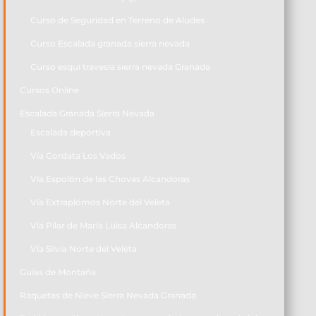
Curso de Seguridad en Terreno de Aludes
Curso Escalada granada sierra nevada
Curso esqui travesia sierra nevada Granada
Cursos Online
Escalada Granada Sierra Nevada
Escalada deportiva
Vía Cordata Los Vados
Vía Espolón de las Chovas Alcandoras
Vía Extraplomos Norte del Veleta
Vía Pilar de María Luisa Alcandoras
Vía Silvia Norte del Veleta
Guías de Montaña
Raquetas de Nieve Sierra Nevada Granada