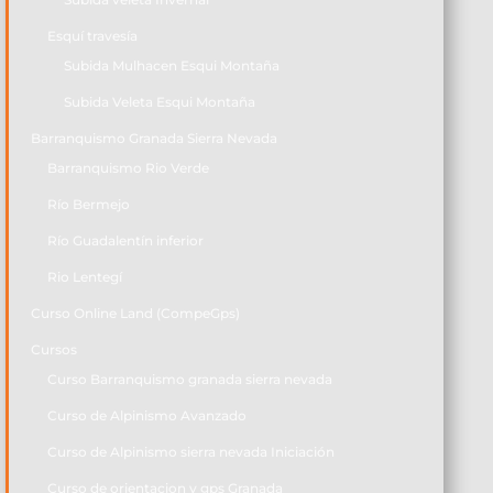
Esquí travesía
Subida Mulhacen Esqui Montaña
Subida Veleta Esqui Montaña
Barranquismo Granada Sierra Nevada
Barranquismo Rio Verde
Río Bermejo
Río Guadalentín inferior
Rio Lentegí
Curso Online Land (CompeGps)
Cursos
Curso Barranquismo granada sierra nevada
Curso de Alpinismo Avanzado
Curso de Alpinismo sierra nevada Iniciación
Curso de orientacion y gps Granada