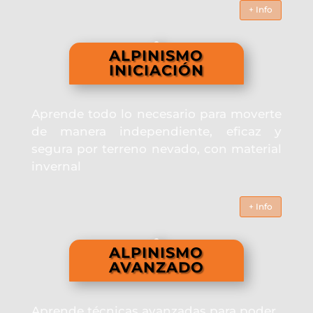
+ Info
ALPINISMO
INICIACIÓN
Aprende todo lo necesario para moverte
de manera independiente, eficaz y
segura por terreno nevado, con material
invernal
+ Info
ALPINISMO
AVANZADO
Aprende técnicas avanzadas para poder