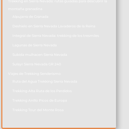
Trekking en Sierra Nevada: rutas guiadas para descubrir la
montaña granadina
Alpujarra de Granada
Deshielo en Sierra Nevada Lavaderos de la Reina
Integral de Sierra Nevada: trekking de los tresmiles
Lagunas de Sierra Nevada
Subida mulhacen Sierra Nevada
Sulayr Sierra Nevada GR 240
Viajes de Trekking Senderismo
Ruta del Agua Trekking Sierra Nevada
Trekking Alta Ruta de los Perdidos
Trekking Anillo Picos de Europa
Trekking Tour del Monte Rosa