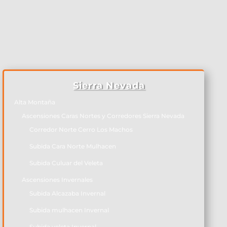
Sierra Nevada
Alta Montaña
Ascensiones Caras Nortes y Corredores Sierra Nevada
Corredor Norte Cerro Los Machos
Subida Cara Norte Mulhacen
Subida Culuar del Veleta
Ascensiones Invernales
Subida Alcazaba Invernal
Subida mulhacen Invernal
Subida veleta Invernal