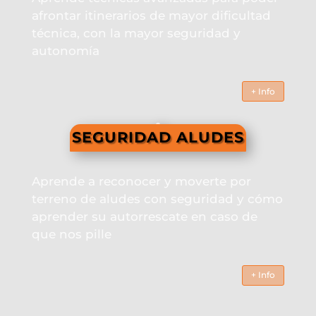
afrontar itinerarios de mayor dificultad
técnica, con la mayor seguridad y
autonomía
+ Info
SEGURIDAD ALUDES
Aprende a reconocer y moverte por
terreno de aludes con seguridad y cómo
aprender su autorrescate en caso de
que nos pille
+ Info