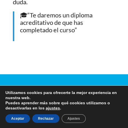
duda.
🎓“Te daremos un diploma
acreditativo de que has
completado el curso”
Utilizamos cookies para ofrecerte la mejor experiencia en
nuestra web.
🚀 ¿List@ para llevar
Puedes aprender más sobre qué cookies utilizamos o
desactivarlas en los
ajustes
.
tú conocimiento al
Aceptar
Rechazar
Ajustes
siguiente nivel?