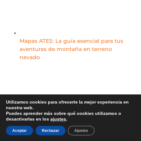
Mapas ATES: La guía esencial para tus
aventuras de montaña en terreno
nevado
Utilizamos cookies para ofrecerte la mejor experiencia en
nuestra web.
Comparativa BaseCamp Land-
Puedes aprender más sobre qué cookies utilizamos o
desactivarlas en los
ajustes
.
CompeGps – Garmin&Twonav:
Descubre el mejor…
Aceptar
Rechazar
Ajustes