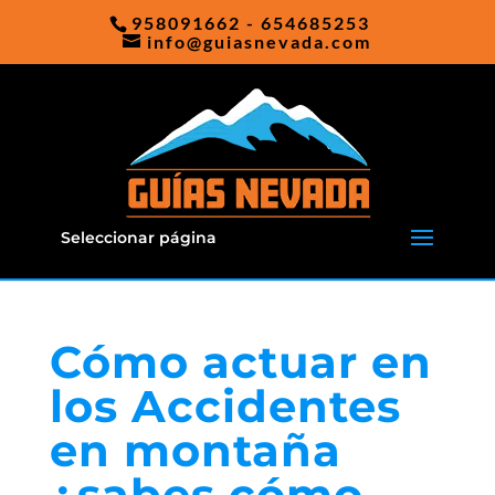
958091662 - 654685253
info@guiasnevada.com
Seleccionar página
Cómo actuar en
los Accidentes
en montaña
¿sabes cómo