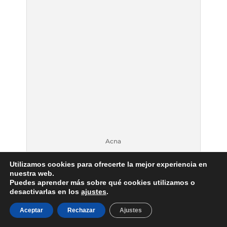
Acna
Utilizamos cookies para ofrecerte la mejor experiencia en
nuestra web.
Puedes aprender más sobre qué cookies utilizamos o
6.- Algunos consejos sobre los
desactivarlas en los
ajustes
.
aludes
Aceptar
Rechazar
Ajustes
Tal y como te lo pintamos, mejor no