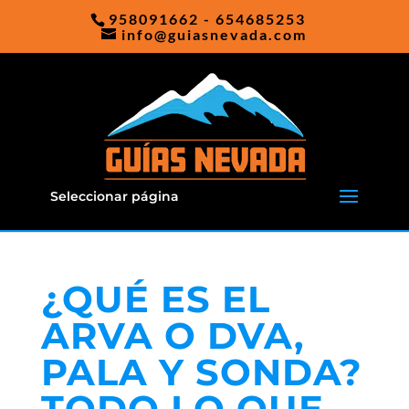
958091662 - 654685253
info@guiasnevada.com
Seleccionar página
¿QUÉ ES EL
ARVA O DVA,
PALA Y SONDA?
TODO LO QUE