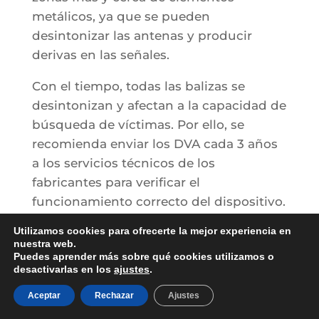
metálicos, ya que se pueden
desintonizar las antenas y producir
derivas en las señales.
Con el tiempo, todas las balizas se
desintonizan y afectan a la capacidad de
búsqueda de víctimas. Por ello, se
recomienda enviar los DVA cada 3 años
a los servicios técnicos de los
fabricantes para verificar el
funcionamiento correcto del dispositivo.
Utilizamos cookies para ofrecerte la mejor experiencia en
Ya has visto lo importante que es tener
nuestra web.
una buena herramienta y saber usarla.
Puedes aprender más sobre qué cookies utilizamos o
desactivarlas en los
ajustes
.
No escatimes gastos en seguridad, tú
Aceptar
Rechazar
Ajustes
vida depende de ello.